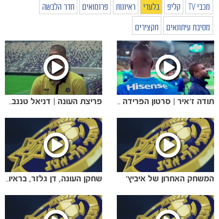
מכבי TV
קליפ
בלעדי
ראיונות
פרומואים
חדר הלבשה
מסיבת עיתונאים
תקצירים
תודה ז'איר | סרטון הפרידה מאמאדור
פריצת העונה | דניאל טננבאום בראיון סיכום
המשחק האחרון של איביץ'
שחקן העונה, דן גלזר, בראיון סיכום העונה שלו