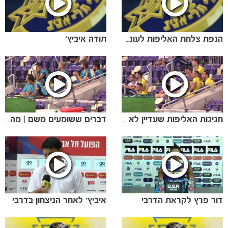
תודה איביץ'
הנפת צלחת האליפות לעונת 2019/20
הקבוצות
חגיגות האליפות שעדיין לא ראיתם
דברים ששומעים משם | מה השחקנים אומרים על הספסל בזמן משחק אליפות?
דור פרץ לקראת הדרבי
איביץ' לאחר הניצחון בדרבי