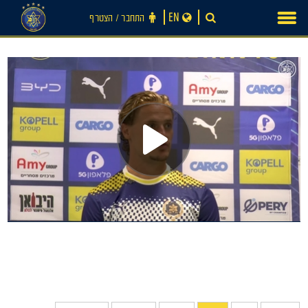
Ski
EN
התחבר ‪/‬ הצטרף
t
conten
חדשות