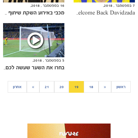
7 בספטמבר , 2018,
16 בספטמבר , 2018,
Welcome Back Davidzada
מכבי באירוע השקת שיתוף הפעולה עם BOSS
5 בספטמבר , 2018,
בחרו את השער שעשה לכם את חודש אוגוסט
כרטיסים
ראשון
«
18
19
20
21
»
אחרון