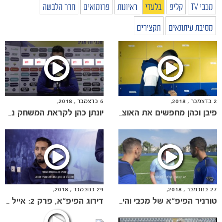
מכבי TV
קליפ
בלעדי
ראיונות
פרומואים
חדר הלבשה
מסיבת עיתונאים
תקצירים
2 בדצמבר , 2018,
6 בדצמבר , 2018,
פיבן וכהן מחפשים את האוצר של המכבים
יונתן כהן לקראת המשחק נגד בני יהודה
27 בנובמבר , 2018,
29 בנובמבר , 2018,
טורניר הפיפ"א של מכבי והייסנס יוצא לדרך
דירוג הפיפ"א, פרק 2: אייל גולסה