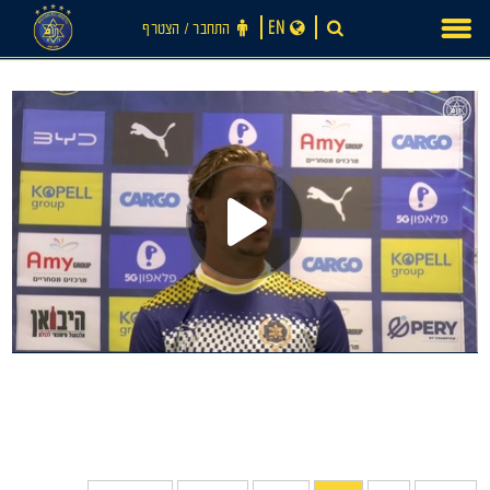
Ski
EN
התחבר ‪/‬ הצטרף
t
conten
חדשות