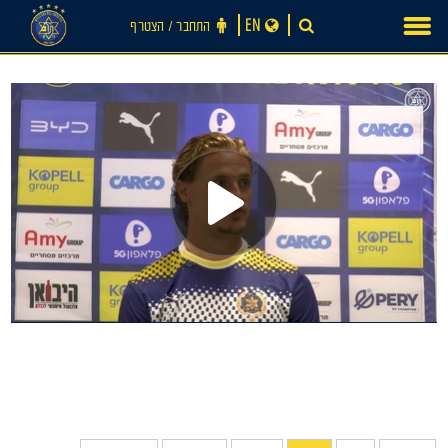
Ski
EN
התחבר ‪/‬ הצטרף
t
conten
חדשות