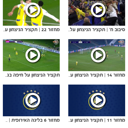
סיבוב ח׳ | תקציר הניצחון על הפועל י-ם בגביע המדינה (3:0)
מחזור 22 | תקציר הניצחון על ק״ש (2-1)
מחזור 14 | תקציר הניצחון על הפועל י-ם (3:2)
תקציר הניצחון על חיפה בגמר גביע הטוטו (3:1)
משחקים
ותוצאות
מחזור 11 | תקציר הניצחון על בני ריינה 2:1
מחזור 6 בליגה האירופית | תקציר הניצחון על ריגה (2:1)