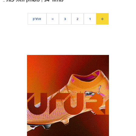
מחזור 34 | משחק האליפות נגד הפועל ב״שׁ
0
1
2
3
»
אחרון
כרטיסים