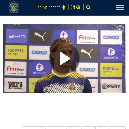
Ski
EN
התחבר ‪/‬ הצטרף
t
conten
חדשות