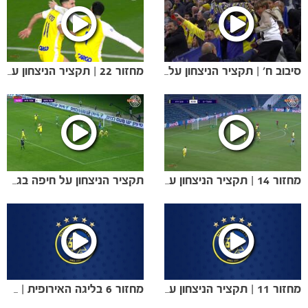
סיבוב ח׳ | תקציר הניצחון על הפועל י-ם בגביע המדינה (3:0)
מחזור 22 | תקציר הניצחון על ק״ש (2-1)
מחזור 14 | תקציר הניצחון על הפועל י-ם (3:2)
תקציר הניצחון על חיפה בגמר גביע הטוטו (3:1)
משחקים
ותוצאות
מחזור 11 | תקציר הניצחון על בני ריינה 2:1
מחזור 6 בליגה האירופית | תקציר הניצחון על ריגה (2:1)