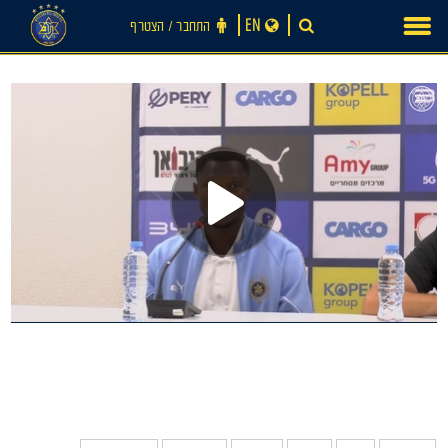
Ski
EN
התחבר ‪/‬ הצטרף
t
conten
חדשות