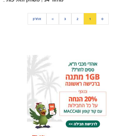
מחזור 34 | משחק האליפות נגד הפועל ב״שׁ
0
1
2
3
»
אחרון
כרטיסים