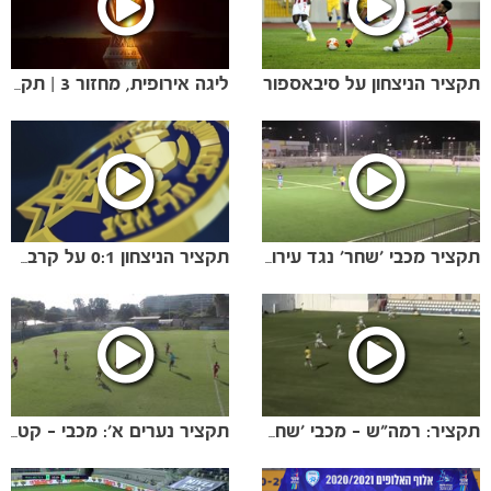
תקציר הניצחון על סיבאספור
ליגה אירופית, מחזור 3 | תקציר המשחק נגד ויאריאל
הקבוצות
תקציר מכבי ׳שחר׳ נגד עירוני נשר 2:3
תקציר הניצחון 0:1 על קרבאח
תקציר: רמה״ש - מכבי ׳שחר׳ 2:0
תקציר נערים א׳: מכבי - קטמון 0:3