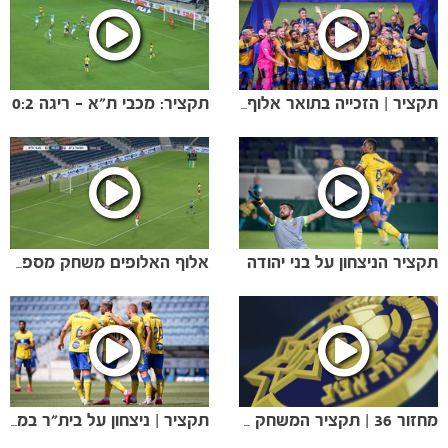
תקציר: מכבי ת"א - ריגה 0:2
תקציר | הזכייה בתואר אלוף האלופים
תקציר הניצחון על בני יהודה
אלוף האלופים משחק מספר 1
משחקים
ותוצאות
מחזור 36 | תקציר המשחק נגד בש
תקציר | ניצחון על בית"ר במשחק הכנה