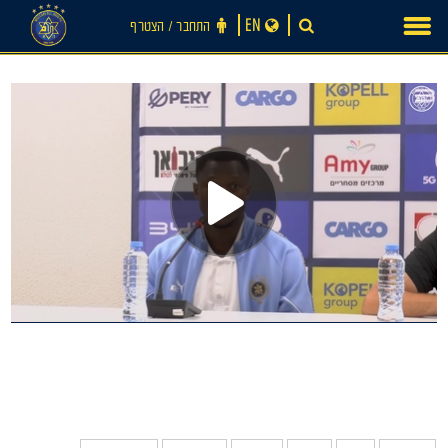
Ski
EN
התחבר ‪/‬ הצטרף
t
conten
חדשות