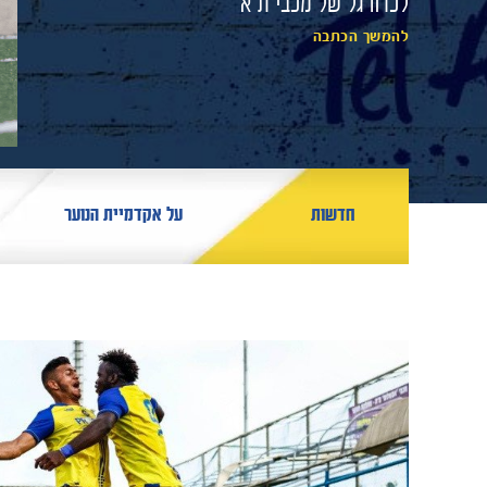
לכדורגל של מכבי ת״א
להמשך הכתבה
חדשות
על אקדמיית הנוער