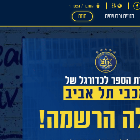
EN
התחבר ‪/‬ הצטרף
מנויים וכרטיסים
חנות