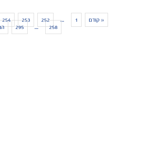
« קודם
1
…
252
253
254
258
…
295
הב