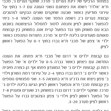
במחזור הרביעי של ליגת נערים ג' מרכז. שחקני נערים ג', מכבי
ת"א 'אלדד' רשמו את ניצחונם השני העונה עם 1-7 בחוץ על
עירוני מודיעין כאשר שבעה שחקנים שונים הבקיעו לצהובים.
קבוצת נערים ג'2 רשמה הפסד שני העונה לאחר 1-0 ביתי
הקבוצות
להפועל ראשון לציון ותנסה לחזור למסלול הניצחונות בשבוע
הבא עם משחק חוץ נגד הפועל קרית אונו. במשחק בין קבוצות
מאותם מועדונים בליגת ילדים א' מרכז, היוצרות התהפכו כאשר
ילדי א' צפון של מכבי ת"א גברו בחוץ 0-1 על הפועל ראשון
לציון.
גם קבוצת ילדים א' דרום של מכבי ת"א פתחה את העונה
החדשה עם ניצחון כאשר גברה 0-5 על ילדים א' של הפועל
רמת גן. קבוצות ילדים ב' של המועדון פתחו אף הן בצורה חיובית
כאשר ילדים ב' דרום גברו בחוץ 2-4 על עירוני רמת השרון וילדי
ב' צפון ניצחו את גדנ"ע ת"א בתוצאה 1-5. שני מפגשים נוספים
בין קבוצות מכבי ת"א והפועל ראשון לציון הגיעו בליגת ילדים ג'
מרכז. שחקני ילדים ג' דרום גברו במשחק רב שערים ומעניין 7-8
על הפועל ראשון לציון וילדי ג' צפון הצהובים גברו על הפועל
ראשון לציון מערב 3-20.
גם בליגת טרום ילדים א' נערכו שני מפגשים בין הצהוב כחול