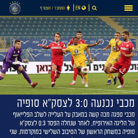
Ski
EN
התחבר ‪/‬ הצטרף
t
conten
מכבי נכנעה 3:0 לצסק״א סופיה
מכבי ספגה מכה קשה במאבק על העלייה לשלב הפלייאוף
של הליגה האירופית, לאחר שנחלה הפסד 0:3 לצסק"א
סופיה במשחק הראשון של הסיבוב השלישי במוקדמות. שני
חדשות