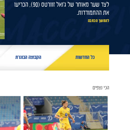
לצד שער מאוחר של ג'ואל זוורטס (90), הכריעו
את ההתמודדות.
להמשך הכתבה
כל החדשות
הקבוצה הבוגרת
הכי נצפים