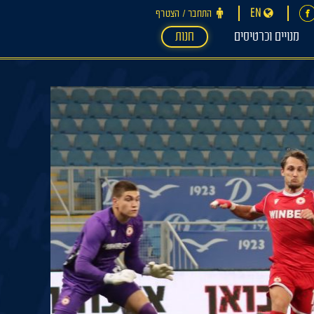
EN
התחבר ‪/‬ הצטרף
מנויים וכרטיסים
חנות