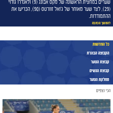
שערים במחצית הראשונה של מקס אבונג (9) ולאנדרו גודוי
(29), לצד שער מאוחר של ג'ואל זוורטס (90), הכריעו את
ההתמודדות.
להמשך הכתבה
כל החדשות
הקבוצה הבוגרת
קבוצת הנוער
קבוצת הנשים
מחלקת הנוער
הכי נצפים