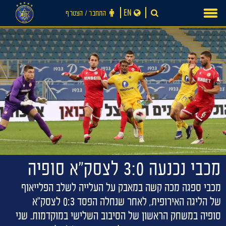
Ski
EN
התחבר ‪/‬ הצטרף
t
conten
מכבי נכנעה 3:0 לצסק״א סופיה
מכבי ספגה מכה קשה במאבק על העלייה לשלב הפלייאוף
של הליגה האירופית, לאחר שנחלה הפסד 0:3 לצסק"א
סופיה במשחק הראשון של הסיבוב השלישי במוקדמות. שני
חדשות