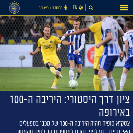
Ski
EN
התחבר ‪/‬ הצטרף
t
conten
ציון דרך היסטורי: היריבה ה-100
באירופה
צסק"א סופיה תהיה היריבה ה-100 של מכבי במפעלים
האירופיים. רגע לפני, חזרנו למספרים הבולטים מהמסע