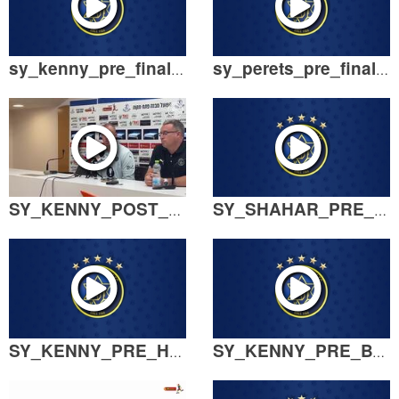
sy_kenny_pre_final_240526.mp4
sy_perets_pre_final_240526.mp4
SY_KENNY_POST_HPT_230526.mp4
SY_SHAHAR_PRE_HPT_210526.mp4
SY_KENNY_PRE_HPT_210526.mp4
SY_KENNY_PRE_BASH_180526.mp4