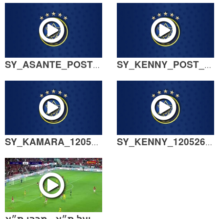
SY_ASANTE_POST_139526.mp4
SY_KENNY_POST_139526.mp4
SY_KAMARA_120526.mp4
SY_KENNY_120526.mp4