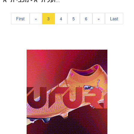
תקציר מחזור 32 | הפועל ת״א - מכבי ת״א
First
«
3
4
5
6
»
Last