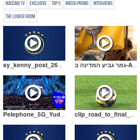
Maccabi TV
Exclusive
Top 5
Match Promo
Interviews
The Locker Room
sy_kenny_post_260526LOWRES.mov
גמר גביע המדינה ב-AI.mp4
Pelephone_5G_Yuda&Gal_6sec_16X9.mp4
clip_road_to_final_new.mp4