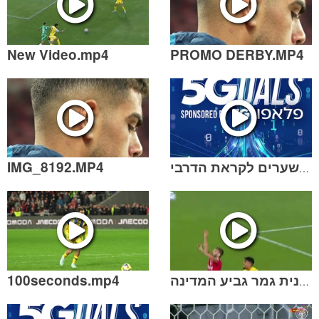
New Video.mp4
PROMO DERBY.MP4
IMG_8192.MP4
מחזור 20 | חמישה שערים לקראת הדרבי
100seconds.mp4
המספרים מספרים | דרבי שמינית גמר גביע המדינה