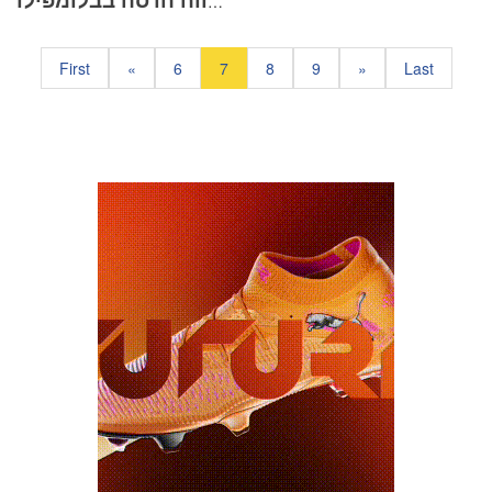
ביקור פנימיית נווה הדסה בבלומפילד
First
«
6
7
8
9
»
Last