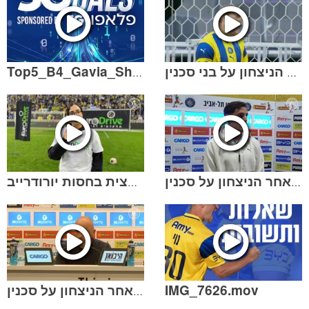
Top5_B4_Gavia_Shminit_Derby.mp4
מחזור 18 | תקציר הניצחון על בני סכנין
מחזור 18 | בן חמו לאחר הניצחון על סכנין
פעילות המחצית בחסות יורודרייב
IMG_7626.mov
מחזור 18 | לאזטיץ׳ לאחר הניצחון על סכנין