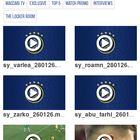
Maccabi TV
Exclusive
Top 5
Match Promo
Interviews
The Locker Room
sy_varlea_280126.mp4
sy_roamn_280126.mp4
sy_zarko_260126.mp4
sy_abu_farhi_260126.mp4