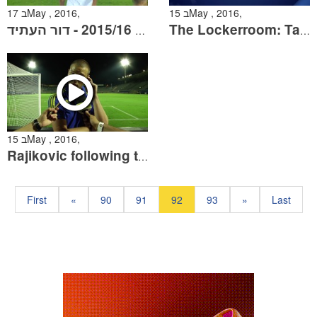
15 בMay , 2016,
17 בMay , 2016,
ערב גאלה 2015/16 - דור העתיד
The Lockerroom: Taking the train to Haifa
15 בMay , 2016,
Rajikovic following the Akko victory
First
«
90
91
92
93
»
Last