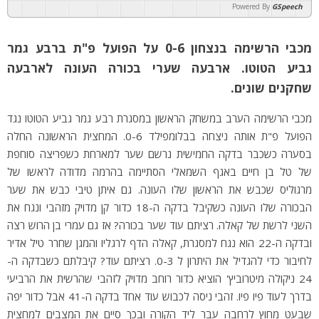
Powered By
GSpeech
מכבי הרשימה בנצחון 0-6 על הפועל פ"ת ברבע גמר
גביע הטוטו. ארבעה שערי בכורה העונה לארבעה
שחקנים שונים.
מכבי הרשימה הערב במשחק הראשון במסגרת רבע גמר גביע הטוטו נגד
הפועל פ"ת אותה ניצחה בבלומפילד 0-6. המחצית הראשונה החלה
בסערה כשכבר בדקה החמישית נרשם שער למארחת כשפריצה סוחפת
של טל בן חיים באגף השמאלי הסתיימה בהרמה מדודה לראשו של
מרגוליס שכבש את הראשון שלו העונה. גם איתן טיבי כבש את שער
הבכורה שלו העונה כשקיבל בדקה ה-18 כדור קן מדויק מזהבי ונגח את
השני לרשת של קאלה. רציתם עוד שער בכורה? אז גם עמרי בן הרוש רצה
ובדקה ה-22 הוא נגח למסגרת, קאלה הדף לרגליו והמגן שחרר טיל אדיר
לחיבור כדי להגדיל את היתרון ל 0-3. רציתם עוד? קיבלתם כשבדקה ה-
24 ניקולה מיטרוביץ' הוציא כדור רוחב מדויק לזהבי שהרשית את הרביעי
בדרך לעוד פיו פיו. זהבי ניסה לכבוש עוד אחד בדקה ה-41 אבל כדור יפה
שבעט מחוץ לרחבה עבר ליד הקורה ובכך סיים את המצבים למחצית