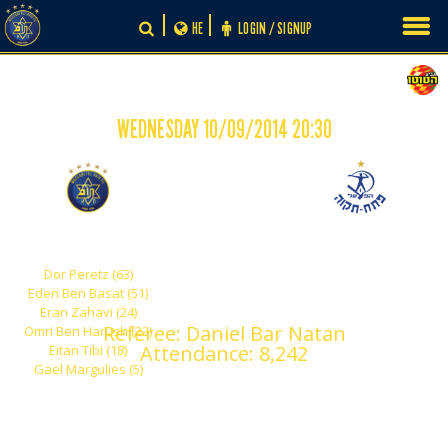
Skip
HE
LOGIN / SIGNUP
to
content
WEDNESDAY 10/09/2014 20:30
-
6
0
Maccabi Tel Aviv
Hapoel Petach Tikva
Dor Peretz (63)
Eden Ben Basat (51)
Eran Zahavi (24)
Referee: Daniel Bar Natan
Omri Ben Harush (22)
Attendance: 8,242
Eitan Tibi (18)
Gael Margulies (5)