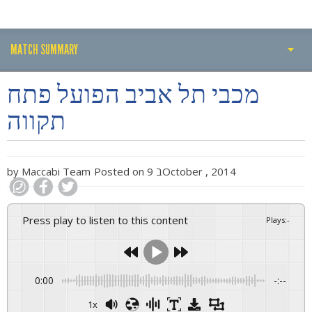
MATCH SUMMARY
PLAY BY PLAY
מכבי תל אביב הפועל פתח
MATCH SUMMARY
תקווה
LINE-UPS
GALLERY
9 בOctober , 2014
Posted on
Maccabi Team
by
Press play to listen to this content
Plays
:
-
0:00
-:--
1x