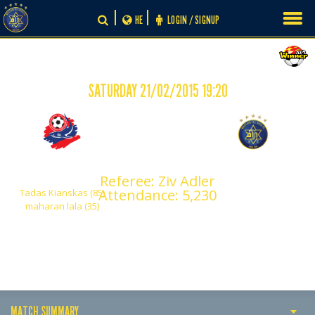
Skip
HE
LOGIN / SIGNUP
to
content
SATURDAY 21/02/2015 19:20
-
2
0
Hapoel Haifa
Maccabi Tel Aviv
Referee: Ziv Adler
Attendance: 5,230
Tadas Kianskas (85)
maharan lala (35)
MATCH SUMMARY