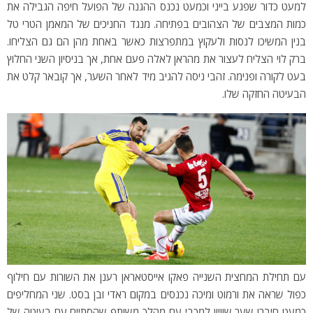
למעט כדור שפגע בייני וכמעט נכנס ההגנה של הפועל חיפה הגבילה את
כמות המצבים של הצהובים בפתיחה. מנגד החניכים של המאמן הטרי טל
בנין המשיכו לנסות ולעקוץ במתפרצות כאשר באחת מהן הם גם הצליחו.
ברק לוי הצליח לעצור את מהראן לאלה פעם אחת, אך בניסיון השני החלוץ
בעט לקורה ופנימה. זהבי ניסה להגיב מיד לאחר השער, אך קובאר קלט את
הבעיטה החזקה שלו.
עם תחילת המחצית השנייה פאקו אייסטאראן רענן את השורות עם חילוף
כפול שראה את ורמוט ומיכה נכנסים במקום ראדי ובן בסט. שני המחליפים
כמעט חיברו שער שוויון למכבי עם מהלך משותף שהסתיים עם בעיטה של