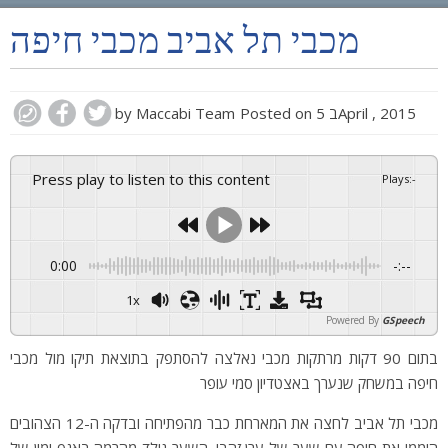
PLAY BY PLAY
מכבי תל אביב מכבי חיפה
MATCH SUMMARY
LINE-UPS
5 בApril , 2015
Posted on
Maccabi Team
by
GALLERY
Press play to listen to this content
Plays
:
-
0:00
-:--
1x
Powered By
GSpeech
בתום 90 דקות מרתקות מכבי נאלצה להסתפק בתוצאת תיקו מול מכבי
חיפה במשחק שנערך באצטדיון סמי עופר
מכבי תל אביב לחצה את המארחת כבר מהפתיחה ובדקה ה-12 הצהובים