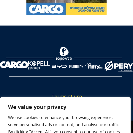
Terms of use
We value your privacy
Tickets privacy policy
Career
We use cookies to enhance your browsing experience,
serve personalised ads or content, and analyse our traffic.
Contact us
We use cookies to ensure that we give you the best
By clicking "Accept All", you consent to our use of cookies.