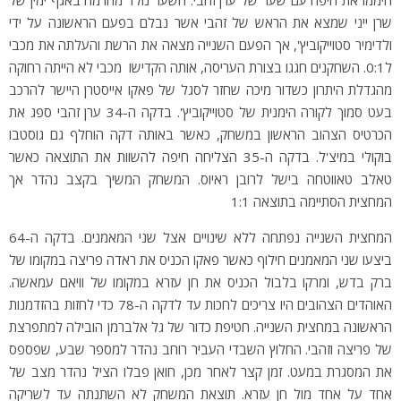
היממו את חיפה עם שער של ערן זהבי. השער נולד מהרמה באגף ימין של
שרן ייני שמצא את הראש של זהבי אשר נבלם בפעם הראשונה על ידי
ולדימיר סטוייקוביץ', אך הפעם השנייה מצאה את הרשת והעלתה את מכבי
ל0:1. השחקנים חגגו בצורת העריסה, אותה הקדישו מכבי לא הייתה רחוקה
מהגדלת היתרון כשדור מיכה שחזר לסגל של פאקו אייסטרן היישר להרכב
בעט סמוך לקורה הימנית של סטוייקוביץ'. בדקה ה-34 ערן זהבי ספג את
הכרטיס הצהוב הראשון במשחק, כאשר באותה דקה הוחלף גם גוסטבו
בוקולי במיצ'ל. בדקה ה-35 הצליחה חיפה להשוות את התוצאה כאשר
טאלב טאווטחה בישל לרובן ראיוס. המשחק המשיך בקצב נהדר אך
המחצית הסתיימה בתוצאה 1:1
המחצית השנייה נפתחה ללא שינויים אצל שני המאמנים. בדקה ה-64
ביצעו שני המאמנים חילוף כאשר פאקו הכניס את ראדה פריצה במקומו של
ברק בדש, ומרקו בלבול הכניס את חן עזרא במקומו של וויאם עמאשה.
האוהדים הצהובים היו צריכים לחכות עד לדקה ה-78 כדי לחזות בהזדמנות
הראשונה במחצית השנייה. חטיפת כדור של גל אלברמן הובילה למתפרצת
של פריצה וזהבי. החלוץ השבדי העביר רוחב נהדר למספר שבע, שפספס
את המסגרת במעט. זמן קצר לאחר מכן, חואן פבלו הציל נהדר מצב של
אחד על אחד מול חן עזרא. תוצאת המשחק לא השתנתה עד לשריקה