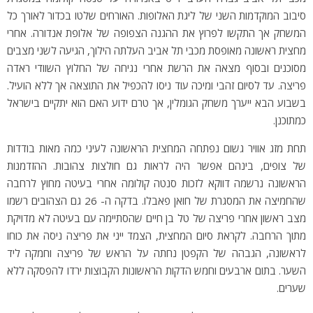
סיבוב המוקדמות השני של ליגת האלופות. האורחים שלטו בכדור לאורך כל
המשחק אך התקשו לפרוץ את ההגנה הצפופה של אלופת אנדורה. אחרי
מחצית ראשונה מאופסת מכבי תל אביב העלתה הילוך, הגיעה לשני מצבים
מסוכנים ובסוף מצאה את הרשת אחרי נגיחה של החלוץ השוודי ראדה
פריצה. עד לסיום זהבי ומיכה עוד ניסו להכפיל את התוצאה אך ללא הועיל.
בשבוע הבא ייערך משחק הגומלין, אך טרם ידוע האם הוא יתקיים בישראל
כמתוכנן.
תחת מזג אוויר גשום נפתחה המחצית הראשונה לעיני כמה מאות בודדות
של צופים, בינהם אפשר היה לראות גם חולצות צהובות. ההזדמנות
הראשונה נרשמה דווקא לזכות סנטה קולומה אחרי בעיטה מחוץ לרחבה
שהחמיצה את המסגרת של חואן פאבלו. בדקה ה- 26 גם הצהובים רשמו
מצב ראשון אחרי פריצה של טל בן חיים שהסתיימה עם בעיטה לא מדויקת
מתוך הרחבה. לקראת סיום המחצית, הצמד ייני את פריצה ניסה את כוחו
לראשונה, הגבהה של הקפטן נחתה על הראש של פריצה וחמקה ליד
השער. בתום ארבעים וחמש הדקות הראשונות הקבוצות ירדו להפסקה ללא
שערים.