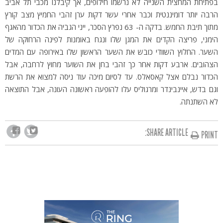
בפתיחת המחצית השנייה לא נרשמו חילופים, אך קיבלנו מכבי תל אביב
הרבה יותר דומיננטית וכבר אחרי עשר דקות ערן זהבי החמיץ מצב קורץ
מתוך תיבת החמש. בדקה ה- 63 נפרץ הסכר, ייני הגביה את הכדור מהאגף
הימני, פריצה הקדים את המגן שלו ונגח באומנות לפינה הרחוקה של
השער. החלוץ השוודי כובש את השער הראשון שלו באירופה עם המדים
הצהובים. ארבע דקות אחר כך זהבי בחן את השוער מחוץ לרחבה, אבל
הכדור נבלם אצל קאסאלס. עד לסיום מיכה עוד ניסה למצוא את הרשת
וגם בדש, איינבינדר ומרגוליס עלו להופעה ראשונה העונה, אבל התוצאה
לא השתנתה.
SHARE ARTICLE:
PRINT