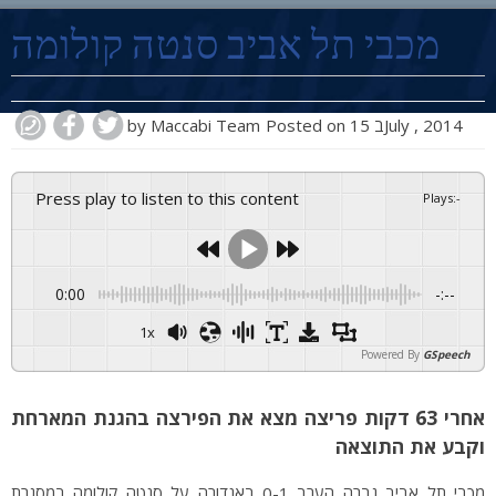
PLAY BY PLAY
מכבי תל אביב סנטה קולומה
MATCH SUMMARY
LINE-UPS
15 בJuly , 2014
Posted on
Maccabi Team
by
GALLERY
Press play to listen to this content
Plays
:
-
0:00
-:--
1x
Powered By
GSpeech
אחרי 63 דקות פריצה מצא את הפירצה בהגנת המארחת
וקבע את התוצאה
מכבי תל אביב גברה הערב 0-1 באנדורה על סנטה קולומה במסגרת