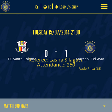
Skip
HE
LOGIN / SIGNUP
to
content
TUESDAY 15/07/2014 21:00
-
0
1
FC Santa Coloma
Referee: Lasha Silagava
Maccabi Tel Aviv
Attendance: 250
Rade Prica (63)
MATCH SUMMARY